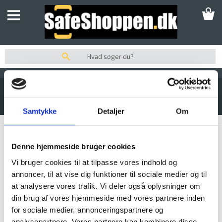
SKABE
UDPLUK AF SKABE
SIKRINGSBOKSE
SIKRINGSSKABE
AFLÅSELIGT BOKSRUM TIL DPC
SIKKERHEDSSKABE
Varenummer:
102873
Samtykke
Detaljer
Om
PENGESKABE
VÆRDISKABE
Denne hjemmeside bruger cookies
DEPONERINGSSKABE/BOKSE
Vi bruger cookies til at tilpasse vores indhold og
INDMURINGSBOKSE/GULVBOKSE
annoncer, til at vise dig funktioner til sociale medier og til
at analysere vores trafik. Vi deler også oplysninger om
NØGLESKABE / NØGLEBOKSE
din brug af vores hjemmeside med vores partnere inden
BRANDSKABE
for sociale medier, annonceringspartnere og
analysepartnere. Vores partnere kan kombinere disse