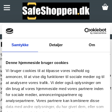
SKABE
UDPLUK AF SKABE
SIKRINGSBOKSE
SIKRINGSSKABE
PROFIL
Samtykke
Detaljer
Om
SIKKERHEDSSKABE
SafeShoppen.dk er en del af
Schønberg Sikring
ApS
, der i over 30 år
PENGESKABE
har beskæftiget sig med salg og rådgivning af sikringsprodukter.
Denne hjemmeside bruger cookies
VÆRDISKABE
I SafeShoppen.dk finder du et bredt sortiment af vores
Vi bruger cookies til at tilpasse vores indhold og
kvalitetsprodukter inden for sikkerhed etc. til yderst
konkurrencedygtige priser. De fleste af vores produkter kan købes via
DEPONERINGSSKABE/BOKSE
annoncer, til at vise dig funktioner til sociale medier og til
SafeShoppen.dk, men har du konkrete krav og ønsker, som ikke er at
at analysere vores trafik. Vi deler også oplysninger om
finde i vores shop, er du mere end velkommen til at kontakte os for
INDMURINGSBOKSE/GULVBOKSE
yderligere information og rådgivning. Så finder vi en god løsning på det
din brug af vores hjemmeside med vores partnere inden
ønske, du måtte have.
NØGLESKABE / NØGLEBOKSE
for sociale medier, annonceringspartnere og
Adresse:
analysepartnere. Vores partnere kan kombinere disse
BRANDSKABE
data med andre oplysninger, du har givet dem, eller som
Schønberg Sikring ApS
SafeShoppen