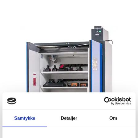
BATTERISKABE
BRANDSIKRE BATTERISKABE
Batteriskabe med
opladning
Batteriskabe til
opbevaring
SERVERSKABE
VÅBENSKABE
MOBILHOTEL
MEDICINSKABE TIL PLEJEHJEM/BOSTEDER
OPBEVARINGSSKABE / SMÅRUMSSKABE
BRUGTE SKABE - LAGERSALG
Samtykke
Detaljer
Om
UDVALGTE VARER
ELEKTRONISKE NØGLESKABE