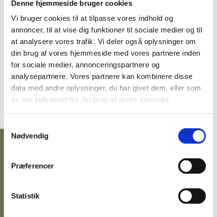
Denne hjemmeside bruger cookies
NØGLEHÅNDTERING
Vi bruger cookies til at tilpasse vores indhold og
annoncer, til at vise dig funktioner til sociale medier og til
at analysere vores trafik. Vi deler også oplysninger om
SIKRING
din brug af vores hjemmeside med vores partnere inden
SIKRING AF BÆRBAR PC/IPAD/OPLADNING
for sociale medier, annonceringspartnere og
analysepartnere. Vores partnere kan kombinere disse
MANUALER
data med andre oplysninger, du har givet dem, eller som
PENGESKABSGUIDEN
de har indsamlet fra din brug af deres tjenester.
GRATIS fragt på alt!
MANUALER TIL ELKODELÅSE
Vi er e-mærket!
Samtykkevalg
BLOG
Nødvendig
72.200,00 DKK
eksl. moms
(90.250,00 DKK
)
inkl. moms
Præferencer
Statistik