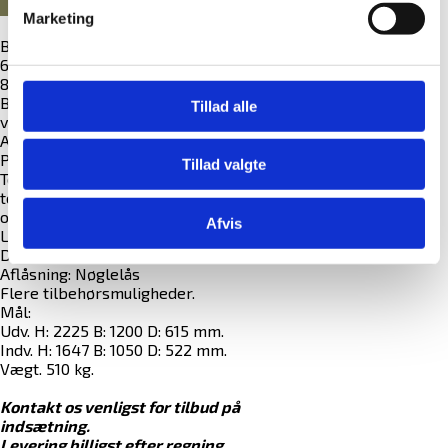
Marketing
Brandsikkert skab til litium-ion batterier.
6 stk. flytbare hylder, 6 strømskinner med
8 udtag i hver.
Brandalarm med røgdetektor og
Tillad alle
varmecensor.
Automatisk aerosol-slukningssystem (Fire
Pro)
Tillad valgte
Teknisk ventilation for at holde
temperaturen i skabet nede under
opladning.
Afvis
Leveres med integreret sokkel.
Dobbelte døre.
Aflåsning: Nøglelås
Flere tilbehørsmuligheder.
Mål:
Udv. H: 2225 B: 1200 D: 615 mm.
Indv. H: 1647 B: 1050 D: 522 mm.
Vægt. 510 kg.
Kontakt os venligst for tilbud på
indsætning.
Levering billigst efter regning.
.