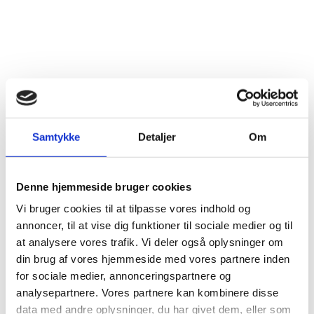
BATTERISKABE
BRANDSIKRE BATTERISKABE
Batteriskabe med
opladning
Batteriskabe til
opbevaring
SERVERSKABE
Samtykke
Detaljer
Om
VÅBENSKABE
MOBILHOTEL
Denne hjemmeside bruger cookies
MEDICINSKABE TIL PLEJEHJEM/BOSTEDER
Vi bruger cookies til at tilpasse vores indhold og
annoncer, til at vise dig funktioner til sociale medier og til
OPBEVARINGSSKABE / SMÅRUMSSKABE
at analysere vores trafik. Vi deler også oplysninger om
BRUGTE SKABE - LAGERSALG
din brug af vores hjemmeside med vores partnere inden
for sociale medier, annonceringspartnere og
UDVALGTE VARER
analysepartnere. Vores partnere kan kombinere disse
ELEKTRONISKE NØGLESKABE
data med andre oplysninger, du har givet dem, eller som