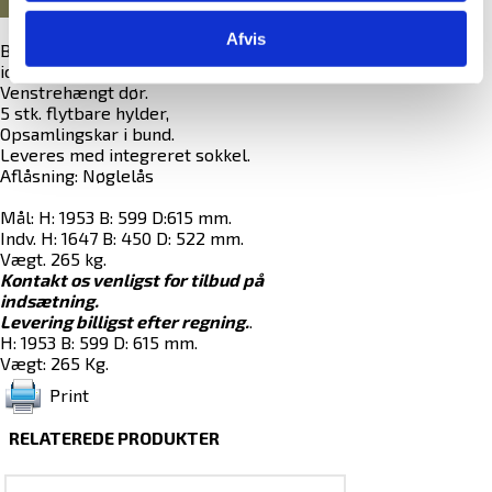
Afvis
Brandsikkert skab til opbevaring af litium-
ion batterier.
Venstrehængt dør.
5 stk. flytbare hylder,
Opsamlingskar i bund.
Leveres med integreret sokkel.
Aflåsning: Nøglelås
Mål: H: 1953 B: 599 D:615 mm.
Indv. H: 1647 B: 450 D: 522 mm.
Vægt. 265 kg.
Kontakt os venligst for tilbud på
indsætning.
Levering billigst efter regning.
.
H: 1953 B: 599 D: 615 mm.
Vægt: 265 Kg.
Print
RELATEREDE PRODUKTER