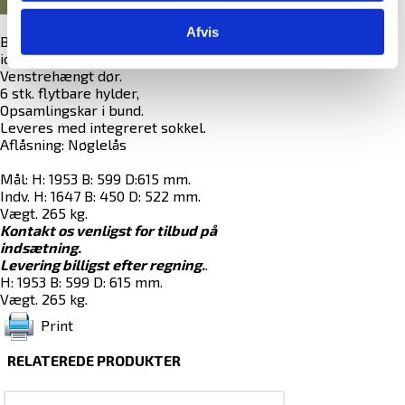
Afvis
Brandsikkert skab til opbevaring af litium-
ion batterier.
Venstrehængt dør.
6 stk. flytbare hylder,
Opsamlingskar i bund.
Leveres med integreret sokkel.
Aflåsning: Nøglelås
Mål: H: 1953 B: 599 D:615 mm.
Indv. H: 1647 B: 450 D: 522 mm.
Vægt. 265 kg.
Kontakt os venligst for tilbud på
indsætning.
Levering billigst efter regning.
.
H: 1953 B: 599 D: 615 mm.
Vægt. 265 kg.
Print
RELATEREDE PRODUKTER