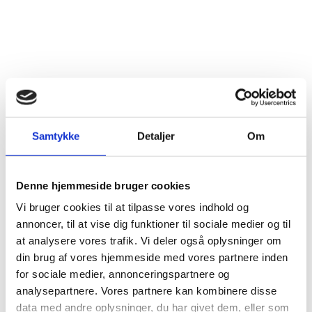
BATTERISKABE
BRANDSIKRE BATTERISKABE
Batteriskabe med
opladning
Batteriskabe til
opbevaring
SERVERSKABE
Samtykke
Detaljer
Om
VÅBENSKABE
MOBILHOTEL
Denne hjemmeside bruger cookies
MEDICINSKABE TIL PLEJEHJEM/BOSTEDER
Vi bruger cookies til at tilpasse vores indhold og
annoncer, til at vise dig funktioner til sociale medier og til
OPBEVARINGSSKABE / SMÅRUMSSKABE
at analysere vores trafik. Vi deler også oplysninger om
BRUGTE SKABE - LAGERSALG
din brug af vores hjemmeside med vores partnere inden
for sociale medier, annonceringspartnere og
UDVALGTE VARER
analysepartnere. Vores partnere kan kombinere disse
ELEKTRONISKE NØGLESKABE
data med andre oplysninger, du har givet dem, eller som