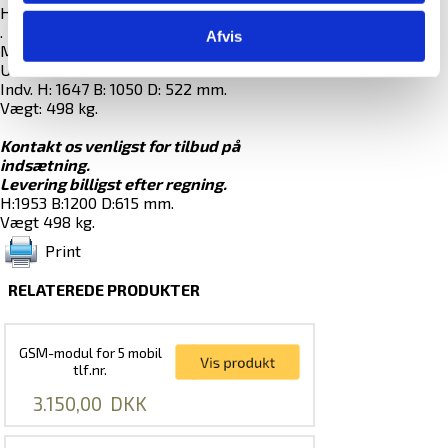
Holder dørene lukkede ved brand.
.
Afvis
Mål:
Udv. H: 1953 B: 1200 D: 615 mm.
Indv. H: 1647 B: 1050 D: 522 mm.
Vægt: 498 kg.
Kontakt os venligst for tilbud på
indsætning.
Levering billigst efter regning.
H:1953 B:1200 D:615 mm.
Vægt 498 kg.
Print
RELATEREDE PRODUKTER
GSM-modul for 5 mobil
tlf.nr.
3.150,00
DKK