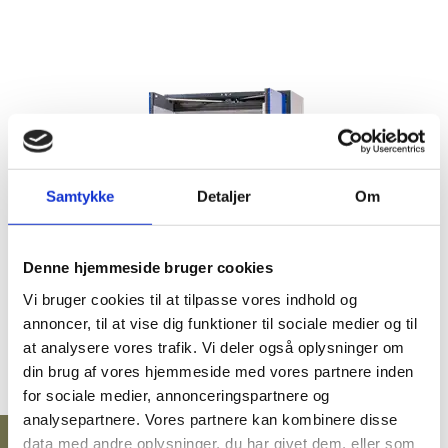
BATTERISKABE
BRANDSIKRE BATTERISKABE
Batteriskabe med
opladning
Batteriskabe til
opbevaring
SERVERSKABE
Samtykke
Detaljer
Om
VÅBENSKABE
MOBILHOTEL
Denne hjemmeside bruger cookies
MEDICINSKABE TIL PLEJEHJEM/BOSTEDER
Vi bruger cookies til at tilpasse vores indhold og
annoncer, til at vise dig funktioner til sociale medier og til
OPBEVARINGSSKABE / SMÅRUMSSKABE
at analysere vores trafik. Vi deler også oplysninger om
BRUGTE SKABE - LAGERSALG
din brug af vores hjemmeside med vores partnere inden
GRATIS fragt på alt!
for sociale medier, annonceringspartnere og
Vi er e-mærket!
UDVALGTE VARER
analysepartnere. Vores partnere kan kombinere disse
ELEKTRONISKE NØGLESKABE
data med andre oplysninger, du har givet dem, eller som