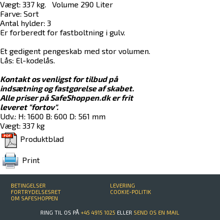
Vægt: 337 kg. Volume 290 Liter
Farve: Sort
Antal hylder: 3
Er forberedt for fastboltning i gulv.
Et gedigent pengeskab med stor volumen.
Lås: El-kodelås.
Kontakt os venligst for tilbud på
indsætning og fastgørelse af skabet.
Alle priser på SafeShoppen.dk er frit
leveret "fortov".
Udv.: H: 1600 B: 600 D: 561 mm
Vægt: 337 kg
Produktblad
Print
BETINGELSER
LEVERING
FORTRYDELSESRET
COOKIE-POLITIK
OM SAFESHOPPEN
RING TIL OS PÅ
+45 4915 1025
ELLER
SEND OS EN MAIL