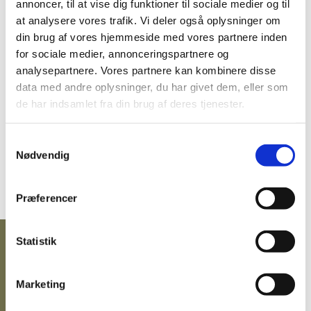
annoncer, til at vise dig funktioner til sociale medier og til
at analysere vores trafik. Vi deler også oplysninger om
din brug af vores hjemmeside med vores partnere inden
SIKRING
for sociale medier, annonceringspartnere og
SIKRING AF BÆRBAR PC/IPAD/OPLADNING
analysepartnere. Vores partnere kan kombinere disse
data med andre oplysninger, du har givet dem, eller som
MANUALER
de har indsamlet fra din brug af deres tjenester.
PENGESKABSGUIDEN
Samtykkevalg
MANUALER TIL ELKODELÅSE
Nødvendig
BLOG
GRATIS fragt på alt!
Præferencer
Vi er e-mærket!
Statistik
33.400,00 DKK
eksl. moms
(41.750,00 DKK
)
inkl. moms
Marketing