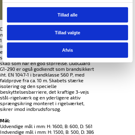
Tillad alle
DuoGuard G1-290 er indbrudstestet iht. den
Tillad valgte
nye europæiske indbrudsstandard EN 1143-
1 i Grade 1 T2. Denne T2 klassificering
inkluderer tests med mere kraftfulde og
Afvis
effektive værktøjer såsom el-værktøj,
slibere, skærere og termoværktøj m.m. Et
skab som har en god størrelse. DuoGuard
G1-290 er også godkendt som brandsikkert
iht. EN 1047-1 i brandklasse S60 P, med
faldprøve fra ca. 10 m. Skabets stærke
isolering og den specielle
beskyttelsesbarriere, det kraftige 3-vejs
stål-rigelværk og en yderligere aktiv
sprængsikring monteret i rigelværket,
sikrer imod indbrudsforsøg.
Mål:
Udvendige mål i mm: H: 1600, B: 600, D: 561
Indvendige mål i mm: H: 1500, B: 500, D: 386