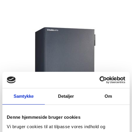
NØGLESKABE / NØGLEBOKSE
BRANDSKABE
BATTERISKABE
BRANDSIKRE BATTERISKABE
SERVERSKABE
VÅBENSKABE
MOBILHOTEL
MEDICINSKABE TIL PLEJEHJEM/BOSTEDER
OPBEVARINGSSKABE / SMÅRUMSSKABE
Samtykke
Detaljer
Om
BRUGTE SKABE - LAGERSALG
UDVALGTE VARER
Denne hjemmeside bruger cookies
ELEKTRONISKE NØGLESKABE
Vi bruger cookies til at tilpasse vores indhold og
NØGLEHÅNDTERING