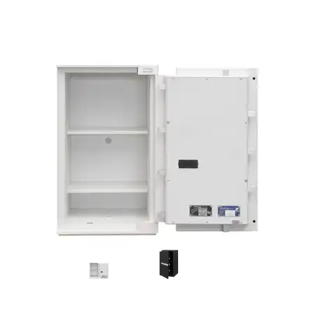
NØGLESKABE / NØGLEBOKSE
BRANDSKABE
BATTERISKABE
BRANDSIKRE BATTERISKABE
SERVERSKABE
VÅBENSKABE
MOBILHOTEL
MEDICINSKABE TIL PLEJEHJEM/BOSTEDER
OPBEVARINGSSKABE / SMÅRUMSSKABE
BRUGTE SKABE - LAGERSALG
UDVALGTE VARER
ELEKTRONISKE NØGLESKABE
NØGLEHÅNDTERING