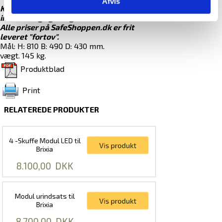
Afvis
Kontakt os venligst for tilbud på
indsætning og fastgørelse af skabet.
Alle priser på SafeShoppen.dk er frit
leveret "fortov".
Mål: H: 810 B: 490 D: 430 mm.
vægt. 145 kg.
Produktblad
Print
RELATEREDE PRODUKTER
4 -Skuffe Modul LED til
Brixia
8.100,00
DKK
Modul urindsats til
Brixia
8.700,00
DKK