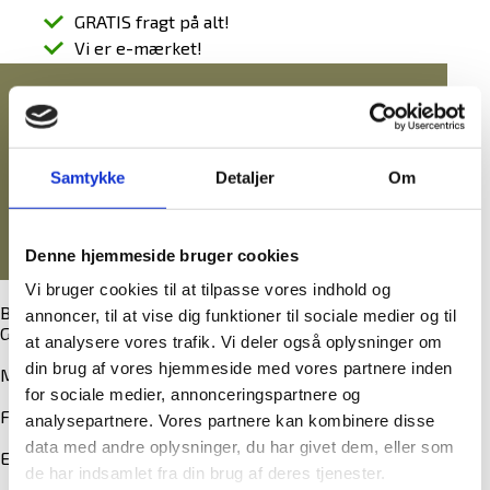
GRATIS fragt på alt!
Vi er e-mærket!
SIKRING
SIKRING AF BÆRBAR PC/IPAD/OPLADNING
27.900,00 DKK
eksl. moms
(34.875,00 DKK
)
MANUALER
inkl. moms
Samtykke
Detaljer
Om
PENGESKABSGUIDEN
MANUALER TIL ELKODELÅSE
Denne hjemmeside bruger cookies
BLOG
Vi bruger cookies til at tilpasse vores indhold og
BRIXIA UNO 4/E er certificeret i EN 1143-1 -
annoncer, til at vise dig funktioner til sociale medier og til
Gr. 1
at analysere vores trafik. Vi deler også oplysninger om
din brug af vores hjemmeside med vores partnere inden
Modul til smykker og ure kan tilkøbes
for sociale medier, annonceringspartnere og
Flot Italiensk design
analysepartnere. Vores partnere kan kombinere disse
data med andre oplysninger, du har givet dem, eller som
Elektronisk kodelås integreret i døren.
de har indsamlet fra din brug af deres tjenester.