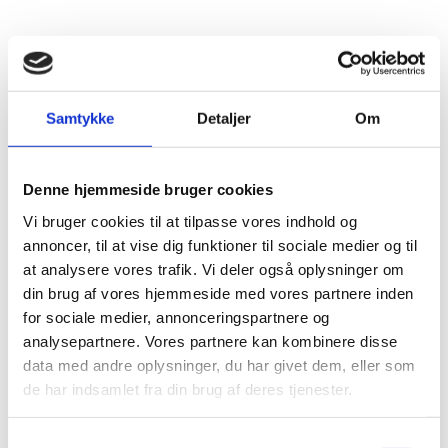
INDMURINGSBOKSE/GULVBOKSE
NØGLESKABE / NØGLEBOKSE
BRANDSKABE
BATTERISKABE
Samtykke
Detaljer
Om
BRANDSIKRE BATTERISKABE
Denne hjemmeside bruger cookies
SERVERSKABE
Vi bruger cookies til at tilpasse vores indhold og
VÅBENSKABE
annoncer, til at vise dig funktioner til sociale medier og til
MOBILHOTEL
at analysere vores trafik. Vi deler også oplysninger om
din brug af vores hjemmeside med vores partnere inden
MEDICINSKABE TIL PLEJEHJEM/BOSTEDER
for sociale medier, annonceringspartnere og
OPBEVARINGSSKABE / SMÅRUMSSKABE
analysepartnere. Vores partnere kan kombinere disse
data med andre oplysninger, du har givet dem, eller som
BRUGTE SKABE - LAGERSALG
de har indsamlet fra din brug af deres tjenester.
UDVALGTE VARER
Samtykkevalg