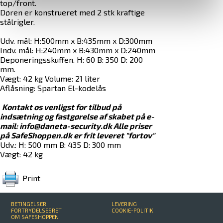
top/front.
Døren er konstrueret med 2 stk kraftige
stålrigler.
Udv. mål: H:500mm x B:435mm x D:300mm
Indv. mål: H:240mm x B:430mm x D:240mm
Deponeringsskuffen. H: 60 B: 350 D: 200
mm.
Vægt: 42 kg Volume: 21 liter
Aflåsning: Spartan El-kodelås
Kontakt os venligst for tilbud på
indsætning og fastgørelse af skabet på e-
mail: info@daneta-security.dk
Alle priser
på SafeShoppen.dk er frit leveret "fortov"
Udv.: H: 500 mm B: 435 D: 300 mm
Vægt: 42 kg
Print
BETINGELSER
LEVERING
FORTRYDELSESRET
COOKIE-POLITIK
OM SAFESHOPPEN