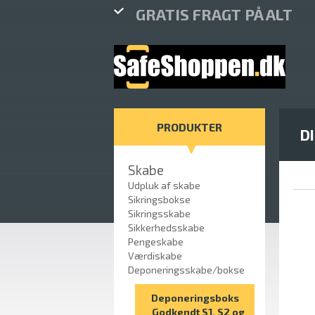
GRATIS FRAGT PÅ ALT
PRODUKTER
D
Skabe
Udpluk af skabe
Sikringsbokse
Sikringsskabe
Sikkerhedsskabe
Pengeskabe
Værdiskabe
Deponeringsskabe/bokse
Deponeringsboks
Godkendt S1, S2 og