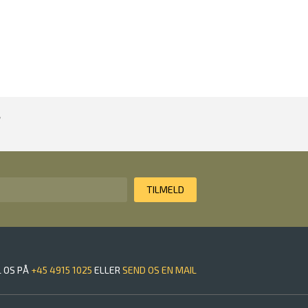
L OS PÅ
+45 4915 1025
ELLER
SEND OS EN MAIL