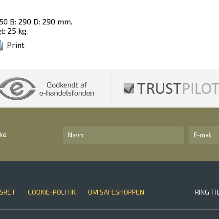
50 B: 290 D: 290 mm.
: 25 kg.
Print
kke
SRET
COOKIE-POLITIK
OM SAFESHOPPEN
RING TI