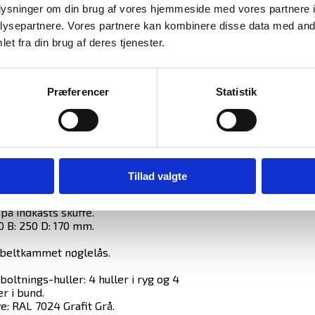
oplysninger om din brug af vores hjemmeside med vores partnere i
ysepartnere. Vores partnere kan kombinere disse data med andr
et fra din brug af deres tjenester.
neringsboks til brug i butikker, på
Præferencer
Statistik
ér og restauranter til dagsdeponering.
rt i 3 mm stålplade.
deponering er sket gennem skuffen,
indholdet kun tages ud via døren.
 H: 490 B: 290 D: 290 mm.
Tillad valgte
. H: 225 B: 284 D: 230 mm.
: 25 kg.
på indkasts skuffe.
0 B: 250 D: 170 mm.
beltkammet nøglelås.
boltnings-huller: 4 huller i ryg og 4
er i bund.
e: RAL 7024 Grafit Grå.