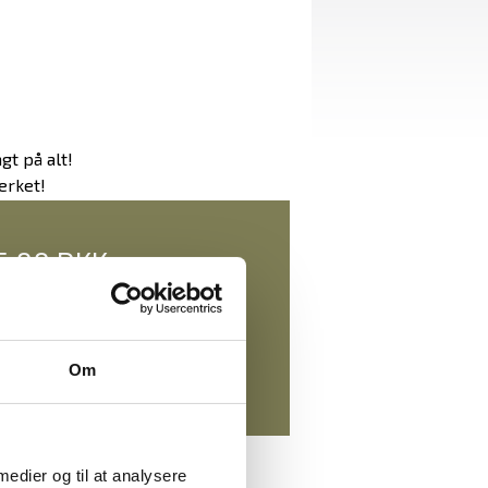
gt på alt!
ærket!
5,00 DKK
eksl. moms
93,75 DKK
)
inkl. moms
Om
 medier og til at analysere