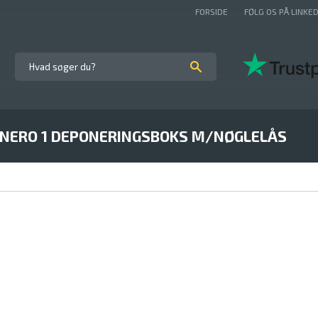
FORSIDE
FØLG OS PÅ LINKED
INERO 1 DEPONERINGSBOKS M/NØGLELÅS