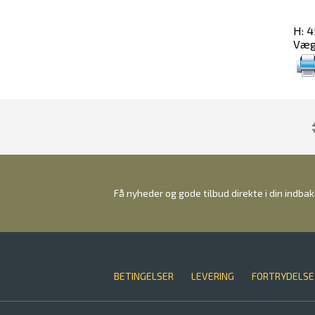
H: 4
Vægt
Få nyheder og gode tilbud direkte i din indba
BETINGELSER
LEVERING
FORTRYDELSE