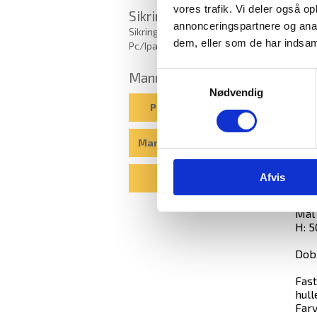
vores trafik. Vi deler også 
Sikring
annonceringspartnere og anal
Sikring af bærbar
dem, eller som de har indsaml
Pc/Ipad/opladning
Manualer
Samtykkevalg
Depo
Nødvendig
cafe
Pengeskabsguiden
Udfø
Når 
Manualer til elkodelåse
kan 
Mål:
Udv.
Afvis
Blog
Indv
Vægt
Mål 
H: 5
Dob
Fast
hull
Farv