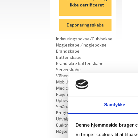
Ikke certificeret
Deponeringsskabe
Indmuringsbokse/Gulvbokse
Nøgleskabe / nøglebokse
Brandskabe
Batteriskabe
Brandsikre batteriskabe
Serverskabe
Våbenskabe
Mobilhotel
Medicinskabe til
Plejehjem/Bosteder
Opbevaringsskabe /
Samtykke
Smårumsskabe
Brugte skabe - Lagersalg
Udvalgte varer
Denne hjemmeside bruger c
Elektroniske Nøgleskabe
Nøglehåndtering
Vi bruger cookies til at tilpas