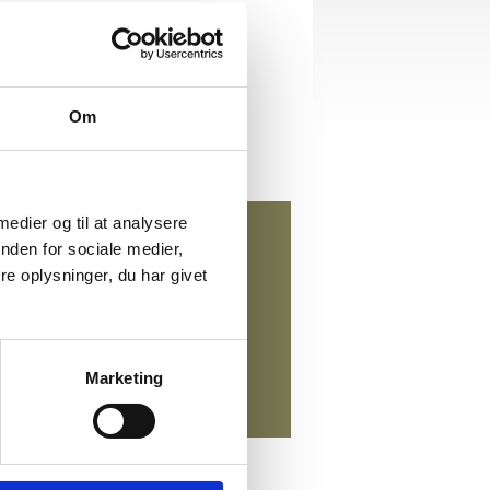
Om
gt på alt!
ærket!
 medier og til at analysere
nden for sociale medier,
,00 DKK
eksl. moms
e oplysninger, du har givet
5,00 DKK
)
inkl. moms
Marketing