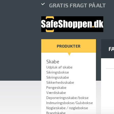
GRATIS FRAGT PÅ ALT
PRODUKTER
F
Skabe
Udpluk af skabe
Sikringsbokse
Sikringsskabe
Sikkerhedsskabe
Pengeskabe
Værdiskabe
Deponeringsskabe/bokse
Indmuringsbokse/Gulvbokse
Nøgleskabe / nøglebokse
Brandskabe