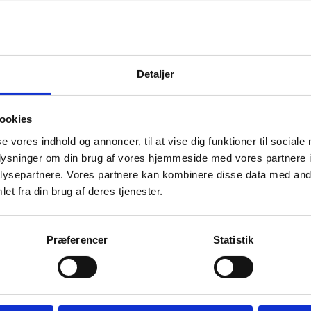
Detaljer
GRATIS fra
Vi er e-m
ookies
se vores indhold og annoncer, til at vise dig funktioner til sociale
oplysninger om din brug af vores hjemmeside med vores partnere i
420
ysepartnere. Vores partnere kan kombinere disse data med andr
(52
et fra din brug af deres tjenester.
Præferencer
Statistik
Print