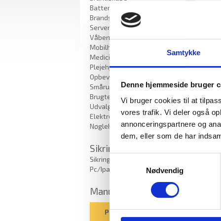
Batteriskabe
Brandsikre batteriskabe
Serverskabe
Våbenskabe
Mobilhotel
Samtykke
Medicinskabe til
Plejehjem/Bosteder
Opbevaringsskabe /
Denne hjemmeside bruger c
Smårumsskabe
Brugte skabe - Lagersalg
Vi bruger cookies til at tilpas
Udvalgte varer
vores trafik. Vi deler også 
Elektroniske Nøgleskabe
annonceringspartnere og anal
Nøglehåndtering
dem, eller som de har indsaml
Sikring
Samtykkevalg
Sikring af bærbar
Pc/Ipad/opladning
Nødvendig
Manualer
Pengeskabsguiden