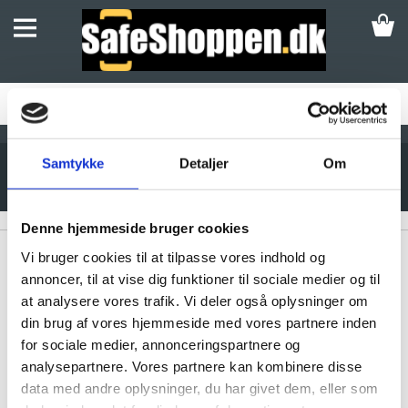
SKABE
UDPLUK AF SKABE
SIKRINGSBOKSE
SIKRINGSSKABE
Samtykke
Detaljer
Om
FORBEREDT FOR RUKO CYLINDER
SIKKERHEDSSKABE
Varenummer:
102861
PENGESKABE
Denne hjemmeside bruger cookies
VÆRDISKABE
Vi bruger cookies til at tilpasse vores indhold og
DEPONERINGSSKABE/BOKSE
annoncer, til at vise dig funktioner til sociale medier og til
at analysere vores trafik. Vi deler også oplysninger om
INDMURINGSBOKSE/GULVBOKSE
din brug af vores hjemmeside med vores partnere inden
NØGLESKABE / NØGLEBOKSE
for sociale medier, annonceringspartnere og
analysepartnere. Vores partnere kan kombinere disse
BRANDSKABE
data med andre oplysninger, du har givet dem, eller som