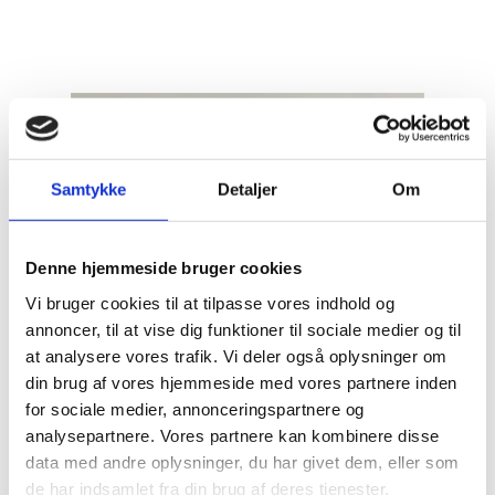
Nøgleskabe
BRANDSKABE
BATTERISKABE
BRANDSIKRE BATTERISKABE
SERVERSKABE
Samtykke
Detaljer
Om
VÅBENSKABE
MOBILHOTEL
Denne hjemmeside bruger cookies
Vi bruger cookies til at tilpasse vores indhold og
MEDICINSKABE TIL PLEJEHJEM/BOSTEDER
annoncer, til at vise dig funktioner til sociale medier og til
OPBEVARINGSSKABE / SMÅRUMSSKABE
at analysere vores trafik. Vi deler også oplysninger om
din brug af vores hjemmeside med vores partnere inden
BRUGTE SKABE - LAGERSALG
for sociale medier, annonceringspartnere og
UDVALGTE VARER
analysepartnere. Vores partnere kan kombinere disse
data med andre oplysninger, du har givet dem, eller som
ELEKTRONISKE NØGLESKABE
de har indsamlet fra din brug af deres tjenester.