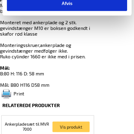
Afvis
Monteret med M8x100 mm. skruer er
boksen skafor blå godkendt.
Monteret med ankerplade og 2 stk.
gevindstænger M10 er boksen godkendt i
skafor rød klasse
Monteringsskruer,ankerplade og
gevindstænger medfølger ikke.
Ruko cylinder 1660 er ikke med i prisen.
Mål:
B:80 H: 116 D: 58 mm
Mål: B80 H116 D58 mm
Print
RELATEREDE PRODUKTER
Ankerpladesæt til MVR
7000