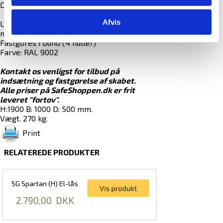
Der medfølger 4 flytbare hylder.
Afvis
Lås: FAS pengeskabslås m/ 2 nøgler, eller
mod merpris Elektronisk kode-lås.
Fastgøres i bund (4 huller)
Farve: RAL 9002
Kontakt os venligst for tilbud på
indsætning og fastgørelse af skabet.
Alle priser på SafeShoppen.dk er frit
leveret "fortov".
H:1900 B: 1000 D: 500 mm.
Vægt. 270 kg.
Print
RELATEREDE PRODUKTER
SG Spartan (H) El-lås
2.790,00
DKK