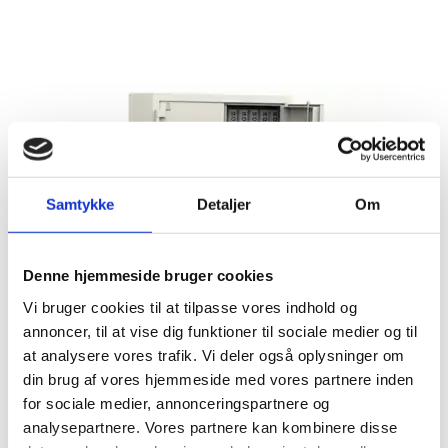
BRANDSKABE
BATTERISKABE
BRANDSIKRE BATTERISKABE
SERVERSKABE
VÅBENSKABE
MOBILHOTEL
Samtykke
Detaljer
Om
MEDICINSKABE TIL PLEJEHJEM/BOSTEDER
Denne hjemmeside bruger cookies
OPBEVARINGSSKABE / SMÅRUMSSKABE
Vi bruger cookies til at tilpasse vores indhold og
BRUGTE SKABE - LAGERSALG
annoncer, til at vise dig funktioner til sociale medier og til
UDVALGTE VARER
at analysere vores trafik. Vi deler også oplysninger om
din brug af vores hjemmeside med vores partnere inden
ELEKTRONISKE NØGLESKABE
for sociale medier, annonceringspartnere og
NØGLEHÅNDTERING
analysepartnere. Vores partnere kan kombinere disse