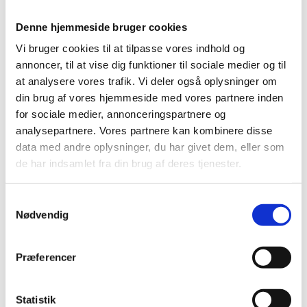
BATTERISKABE
Denne hjemmeside bruger cookies
BRANDSIKRE BATTERISKABE
Vi bruger cookies til at tilpasse vores indhold og
SERVERSKABE
annoncer, til at vise dig funktioner til sociale medier og til
VÅBENSKABE
at analysere vores trafik. Vi deler også oplysninger om
din brug af vores hjemmeside med vores partnere inden
MOBILHOTEL
for sociale medier, annonceringspartnere og
MEDICINSKABE TIL PLEJEHJEM/BOSTEDER
analysepartnere. Vores partnere kan kombinere disse
data med andre oplysninger, du har givet dem, eller som
OPBEVARINGSSKABE / SMÅRUMSSKABE
de har indsamlet fra din brug af deres tjenester.
BRUGTE SKABE - LAGERSALG
Samtykkevalg
UDVALGTE VARER
Nødvendig
ELEKTRONISKE NØGLESKABE
NØGLEHÅNDTERING
Præferencer
SIKRING
Statistik