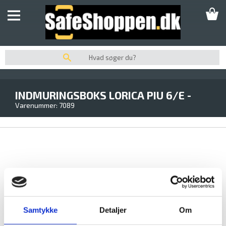
SKABE
UDPLUK AF SKABE
SIKRINGSBOKSE
SIKRINGSSKABE
INDMURINGSBOKS LORICA PIU 6/E -
SIKKERHEDSSKABE
Varenummer:
7089
PENGESKABE
GRADE 0
VÆRDISKABE
DEPONERINGSSKABE/BOKSE
INDMURINGSBOKSE/GULVBOKSE
NØGLESKABE / NØGLEBOKSE
BRANDSKABE
Samtykke
Detaljer
Om