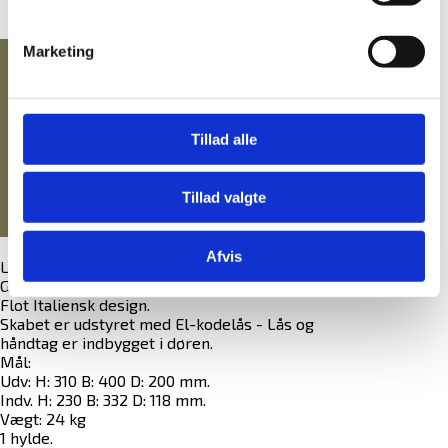
GRATIS fragt på alt!
Vi er e-mærket!
SIKRING AF BÆRBAR PC/IPAD/OPLADNING
Marketing
MANUALER
8.980,00 DKK
eksl. moms
PENGESKABSGUIDEN
(11.225,00 DKK
)
inkl. moms
MANUALER TIL ELKODELÅSE
Tillad alle
BLOG
Tillad valgte
Afvis
Lorica PIU serien er godkendt i EN-1143.1
Grade 0.
Flot Italiensk design.
Skabet er udstyret med El-kodelås - Lås og
håndtag er indbygget i døren.
Mål:
Udv: H: 310 B: 400 D: 200 mm.
Indv. H: 230 B: 332 D: 118 mm.
Vægt: 24 kg
1 hylde.