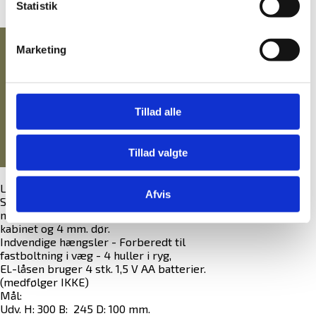
GRATIS fragt på alt!
Statistik
NØGLEHÅNDTERING
Vi er e-mærket!
Marketing
SIKRING
1.995,00 DKK
eksl. moms
(2.493,75 DKK
)
SIKRING AF BÆRBAR PC/IPAD/OPLADNING
inkl. moms
MANUALER
Tillad alle
PENGESKABSGUIDEN
Tillad valgte
MANUALER TIL ELKODELÅSE
BLOG
Lille solidt nøgleskab med 20 kroge.
Afvis
Skabet er monteret ned El-kodelås, og
nødnøgle. Enkelt-vægget skab med 2 mm.
kabinet og 4 mm. dør.
Indvendige hængsler - Forberedt til
fastboltning i væg - 4 huller i ryg,
El.-låsen bruger 4 stk. 1,5 V AA batterier.
(medfølger IKKE)
Mål:
Udv. H: 300 B: 245 D: 100 mm.