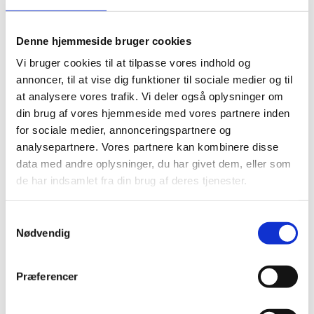
Nøgleskabe
BRANDSKABE
Denne hjemmeside bruger cookies
Vi bruger cookies til at tilpasse vores indhold og
BATTERISKABE
annoncer, til at vise dig funktioner til sociale medier og til
BRANDSIKRE BATTERISKABE
at analysere vores trafik. Vi deler også oplysninger om
din brug af vores hjemmeside med vores partnere inden
SERVERSKABE
for sociale medier, annonceringspartnere og
VÅBENSKABE
analysepartnere. Vores partnere kan kombinere disse
data med andre oplysninger, du har givet dem, eller som
MOBILHOTEL
de har indsamlet fra din brug af deres tjenester.
MEDICINSKABE TIL PLEJEHJEM/BOSTEDER
Samtykkevalg
OPBEVARINGSSKABE / SMÅRUMSSKABE
Nødvendig
BRUGTE SKABE - LAGERSALG
UDVALGTE VARER
Præferencer
ELEKTRONISKE NØGLESKABE