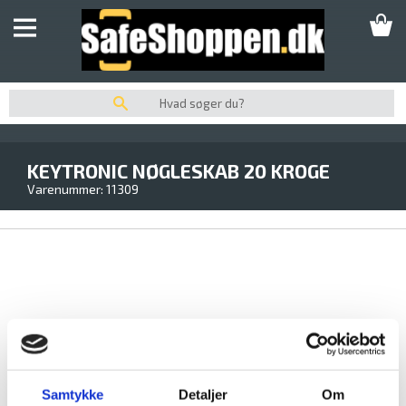
SKABE
UDPLUK AF SKABE
SIKRINGSBOKSE
SIKRINGSSKABE
KEYTRONIC NØGLESKAB 20 KROGE
SIKKERHEDSSKABE
Varenummer:
11309
PENGESKABE
VÆRDISKABE
DEPONERINGSSKABE/BOKSE
INDMURINGSBOKSE/GULVBOKSE
NØGLESKABE / NØGLEBOKSE
Nøglebokse til hjemmet
eller sommerhuset.
Samtykke
Detaljer
Om