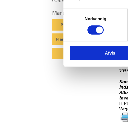
Godk
Kan 
Manualer
Samtykkevalg
3 hy
Nødvendig
Mål:
Pengeskabsguiden
Udv.
Indv
Vægt
Manualer til elkodelåse
Dobb
El-k
Afvis
Blog
Forb
fast
Farv
7035
Kont
inds
Alle
leve
H:1
Væg