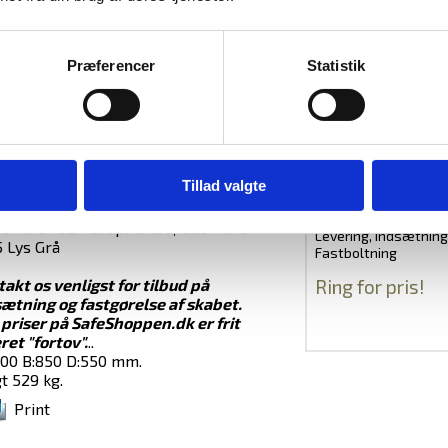
endt i EN 1143-1 Grade 0
indeholde op til 32 ringbind fordelt på
lder.
Spartan El-kodelås
Præferencer
Statistik
 H: 1400 B: 850 D: 550 mm.
2.750,00
DKK
. H: 1335 B: 778 D. 415 mm.
: 510 kg. (430 ltr.)
elt-bit nøglelås, eller mod merpris
odelås.
Tillad valgte
eredt for fastboltning i gulv -
boltning udstyr medfølger.
e: RAL 7024 Graphit Grå, eller RAL
Levering, Indsætnin
 Lys Grå
Fastboltning
Ring for pris!
akt os venligst for tilbud på
ætning og fastgørelse af skabet.
 priser på SafeShoppen.dk er frit
ret "fortov".
..
400 B:850 D:550 mm.
t 529 kg.
Print