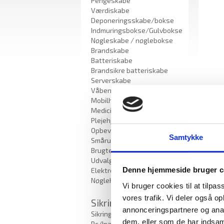
Pengeskabe
Værdiskabe
Deponeringsskabe/bokse
Indmuringsbokse/Gulvbokse
Nøgleskabe / nøglebokse
Brandskabe
Batteriskabe
Brandsikre batteriskabe
Serverskabe
Våbenskabe
Mobilhotel
Medicinskabe til
Plejehjem/Bosteder
Opbevaringsskabe /
Samtykke
Smårumsskabe
Brugte skabe - Lagersalg
Udvalgte varer
Denne hjemmeside bruger c
Elektroniske Nøgleskabe
Nøglehåndtering
Vi bruger cookies til at tilpas
vores trafik. Vi deler også 
Sikring
annonceringspartnere og anal
Sikring af bærbar
dem, eller som de har indsaml
Pc/Ipad/opladning