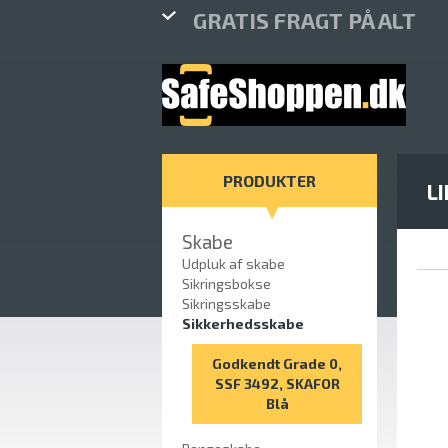
GRATIS FRAGT PÅ ALT
PRODUKTER
L
Skabe
Udpluk af skabe
Sikringsbokse
Sikringsskabe
Sikkerhedsskabe
Godkendt Grade 0,
SSF 3492, SKAFOR
Blå