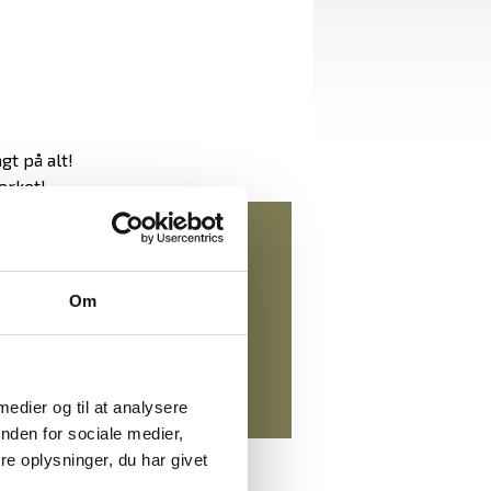
gt på alt!
ærket!
00,00 DKK
eksl. moms
00,00 DKK
)
Om
inkl. moms
 medier og til at analysere
nden for sociale medier,
e oplysninger, du har givet
DUKTER