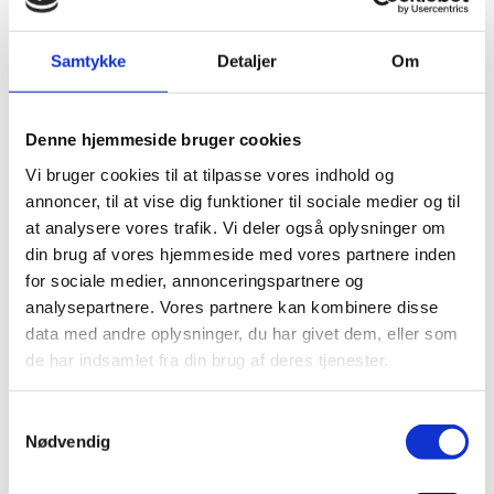
Nøgleskabe
BRANDSKABE
Samtykke
Detaljer
Om
BATTERISKABE
Denne hjemmeside bruger cookies
BRANDSIKRE BATTERISKABE
Vi bruger cookies til at tilpasse vores indhold og
SERVERSKABE
annoncer, til at vise dig funktioner til sociale medier og til
VÅBENSKABE
at analysere vores trafik. Vi deler også oplysninger om
din brug af vores hjemmeside med vores partnere inden
MOBILHOTEL
for sociale medier, annonceringspartnere og
MEDICINSKABE TIL PLEJEHJEM/BOSTEDER
analysepartnere. Vores partnere kan kombinere disse
data med andre oplysninger, du har givet dem, eller som
OPBEVARINGSSKABE / SMÅRUMSSKABE
de har indsamlet fra din brug af deres tjenester.
BRUGTE SKABE - LAGERSALG
Samtykkevalg
UDVALGTE VARER
Nødvendig
ELEKTRONISKE NØGLESKABE
GRATIS fragt på alt!