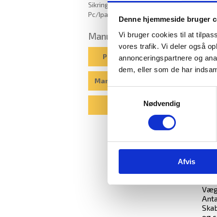
Sikring af bærbar
Pc/Ipad/opladning
Denne hjemmeside bruger c
Vi bruger cookies til at tilpas
Manualer
vores trafik. Vi deler også 
Pengeskabsguiden
annonceringspartnere og anal
dem, eller som de har indsaml
Gemi
Manualer til elkodelåse
ove
Samtykkevalg
stan
Nødvendig
Blog
i Gr 
Bran
papi
Udv.
+ d
Indv
Afvis
Lys
Volu
Vægt
Anta
Skab
og c