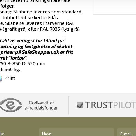
følger.
sning: Skabene leveres som standard
dobbelt bit sikkerhedslås.
e: Skabene leveres i farverne RAL
 (grafit grå) eller RAL 7035 (lys grå)
akt os venligst for tilbud på
ætning og fastgørelse af skabet.
 priser på SafeShoppen.dk er frit
ret "fortov".
750 B: 850 D: 550 mm.
: 660 kg.
Print
kke