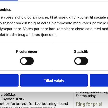
ookies
se vores indhold og annoncer, til at vise dig funktioner til sociale
oplysninger om din brug af vores hjemmeside med vores partnere i
ysepartnere. Vores partnere kan kombinere disse data med andr
RELATEREDE PRO
et fra din brug af deres tjenester.
ni Pro 75 er Indbrudtestet i
rensstemmelse med den europæiske
dard EN 1143-1 og certificeret af ECB-S
Spartan El-kodelås
Præferencer
Statistik
1,
dtest: Brandprøve i 30 minutter til
2.750,00
DKK
r på eget testlaboratorium.
 Mål: H:1750 B: 850 D:550mm.
ørgreb 42 mm.
. Mål: H:1685 B: 778 D:415mm
Tillad valgte
mål: H:1646 B:740mm.
me: 544 liter
Levering, Indsætnin
: 660.kg.
Fastboltning
l hylder: 4 stk.
Ring for pris!
et er forberedt for fastboltning i bund
ertificeret forankringsmateriale