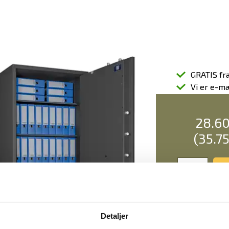
GRATIS fra
Vi er e-m
28.6
(35.7
Detaljer