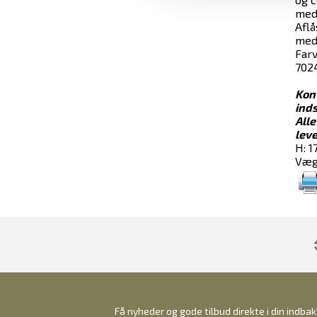
med
Aflå
med 
Farv
7024
Kont
inds
Alle
leve
H: 1
Vægt
Få nyheder og gode tilbud direkte i din indba