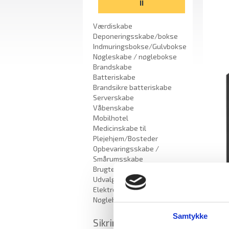
II
Værdiskabe
Deponeringsskabe/bokse
Indmuringsbokse/Gulvbokse
Nøgleskabe / nøglebokse
Brandskabe
Batteriskabe
Brandsikre batteriskabe
Serverskabe
Våbenskabe
Mobilhotel
Medicinskabe til
Plejehjem/Bosteder
Opbevaringsskabe /
Smårumsskabe
Brugte skabe - Lagersalg
Udvalgte varer
Elektroniske Nøgleskabe
Nøglehåndtering
Samtykke
Sikring