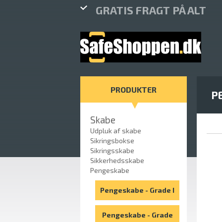
GRATIS FRAGT PÅ ALT
PRODUKTER
P
Skabe
Udpluk af skabe
Sikringsbokse
Sikringsskabe
Sikkerhedsskabe
Pengeskabe
Pengeskabe - Grade I
Pengeskabe - Grade