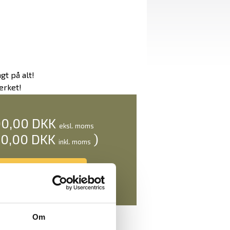
gt på alt!
ærket!
00,00 DKK
eksl. moms
50,00 DKK
)
inkl. moms
Om