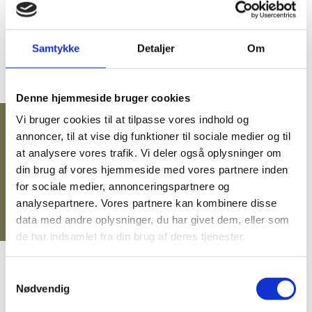
BRANDSKABE
BATTERISKABE
Samtykke
Detaljer
Om
BRANDSIKRE BATTERISKABE
SERVERSKABE
Denne hjemmeside bruger cookies
VÅBENSKABE
Vi bruger cookies til at tilpasse vores indhold og
annoncer, til at vise dig funktioner til sociale medier og til
12.900,00 DKK
eksl. moms
MOBILHOTEL
(16.125,00 DKK
)
at analysere vores trafik. Vi deler også oplysninger om
inkl. moms
MEDICINSKABE TIL PLEJEHJEM/BOSTEDER
din brug af vores hjemmeside med vores partnere inden
for sociale medier, annonceringspartnere og
OPBEVARINGSSKABE / SMÅRUMSSKABE
analysepartnere. Vores partnere kan kombinere disse
BRUGTE SKABE - LAGERSALG
data med andre oplysninger, du har givet dem, eller som
de har indsamlet fra din brug af deres tjenester.
UDVALGTE VARER
ELEKTRONISKE NØGLESKABE
GRATIS fragt på alt!
Samtykkevalg
Leveringstid: 2-8 dage!
Nødvendig
NØGLEHÅNDTERING
Vi er e-mærket!