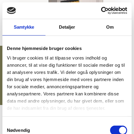
BRANDSKABE
BATTERISKABE
Samtykke
Detaljer
Om
BRANDSIKRE BATTERISKABE
SERVERSKABE
Denne hjemmeside bruger cookies
VÅBENSKABE
Vi bruger cookies til at tilpasse vores indhold og
15.900,00 DKK
MOBILHOTEL
eksl. moms
annoncer, til at vise dig funktioner til sociale medier og til
(19.875,00 DKK
)
inkl. moms
MEDICINSKABE TIL PLEJEHJEM/BOSTEDER
at analysere vores trafik. Vi deler også oplysninger om
din brug af vores hjemmeside med vores partnere inden
OPBEVARINGSSKABE / SMÅRUMSSKABE
for sociale medier, annonceringspartnere og
analysepartnere. Vores partnere kan kombinere disse
BRUGTE SKABE - LAGERSALG
data med andre oplysninger, du har givet dem, eller som
UDVALGTE VARER
de har indsamlet fra din brug af deres tjenester.
ELEKTRONISKE NØGLESKABE
GRATIS fragt på alt!
Samtykkevalg
Leveringstid: 2-8 dage!
NØGLEHÅNDTERING
Nødvendig
Vi er e-mærket!