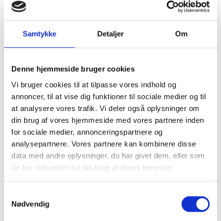
Nøgleskabe
BRANDSKABE
Samtykke
Detaljer
Om
BATTERISKABE
BRANDSIKRE BATTERISKABE
Denne hjemmeside bruger cookies
SERVERSKABE
Vi bruger cookies til at tilpasse vores indhold og
annoncer, til at vise dig funktioner til sociale medier og til
VÅBENSKABE
at analysere vores trafik. Vi deler også oplysninger om
MOBILHOTEL
din brug af vores hjemmeside med vores partnere inden
for sociale medier, annonceringspartnere og
MEDICINSKABE TIL PLEJEHJEM/BOSTEDER
analysepartnere. Vores partnere kan kombinere disse
OPBEVARINGSSKABE / SMÅRUMSSKABE
data med andre oplysninger, du har givet dem, eller som
de har indsamlet fra din brug af deres tjenester.
BRUGTE SKABE - LAGERSALG
UDVALGTE VARER
Samtykkevalg
Nødvendig
GRATIS fragt på alt!
ELEKTRONISKE NØGLESKABE
Vi er e-mærket!