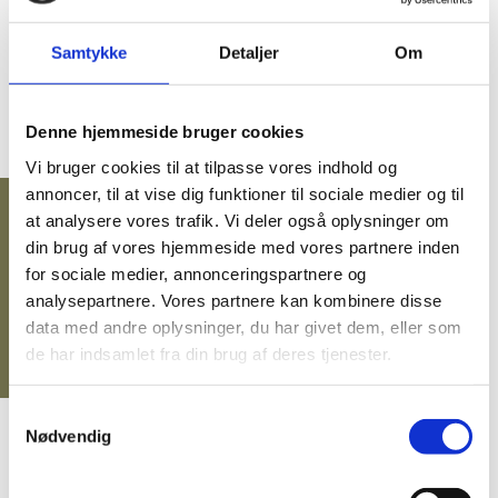
INDMURINGSBOKSE/GULVBOKSE
Samtykke
Detaljer
Om
NØGLESKABE / NØGLEBOKSE
BRANDSKABE
Denne hjemmeside bruger cookies
BATTERISKABE
Vi bruger cookies til at tilpasse vores indhold og
annoncer, til at vise dig funktioner til sociale medier og til
BRANDSIKRE BATTERISKABE
at analysere vores trafik. Vi deler også oplysninger om
68.650,00 DKK
eksl. moms
SERVERSKABE
din brug af vores hjemmeside med vores partnere inden
(85.812,50 DKK
)
inkl. moms
for sociale medier, annonceringspartnere og
VÅBENSKABE
analysepartnere. Vores partnere kan kombinere disse
data med andre oplysninger, du har givet dem, eller som
MOBILHOTEL
de har indsamlet fra din brug af deres tjenester.
MEDICINSKABE TIL PLEJEHJEM/BOSTEDER
OPBEVARINGSSKABE / SMÅRUMSSKABE
Samtykkevalg
Nødvendig
GRATIS fragt på alt!
BRUGTE SKABE - LAGERSALG
Leveringstid: 2-8 dage!
UDVALGTE VARER