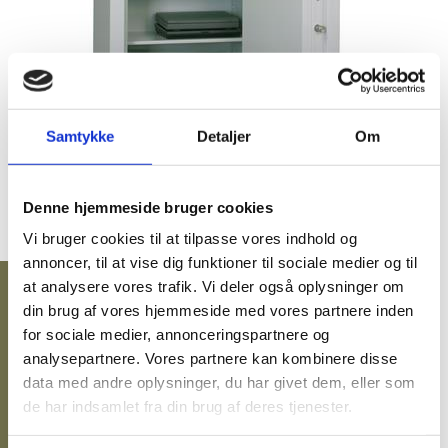
INDMURINGSBOKSE/GULVBOKSE
NØGLESKABE / NØGLEBOKSE
BRANDSKABE
Samtykke
Detaljer
Om
BATTERISKABE
BRANDSIKRE BATTERISKABE
Denne hjemmeside bruger cookies
SERVERSKABE
Vi bruger cookies til at tilpasse vores indhold og
VÅBENSKABE
annoncer, til at vise dig funktioner til sociale medier og til
at analysere vores trafik. Vi deler også oplysninger om
MOBILHOTEL
42.500,00 DKK
din brug af vores hjemmeside med vores partnere inden
eksl. moms
(53.125,00 DKK
)
MEDICINSKABE TIL PLEJEHJEM/BOSTEDER
for sociale medier, annonceringspartnere og
inkl. moms
analysepartnere. Vores partnere kan kombinere disse
OPBEVARINGSSKABE / SMÅRUMSSKABE
data med andre oplysninger, du har givet dem, eller som
de har indsamlet fra din brug af deres tjenester.
BRUGTE SKABE - LAGERSALG
UDVALGTE VARER