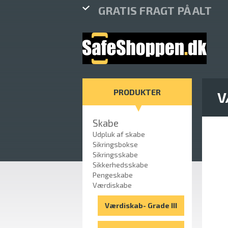
GRATIS FRAGT PÅ ALT
PRODUKTER
V
Skabe
Udpluk af skabe
Sikringsbokse
Sikringsskabe
Sikkerhedsskabe
Pengeskabe
Værdiskabe
Værdiskab- Grade III