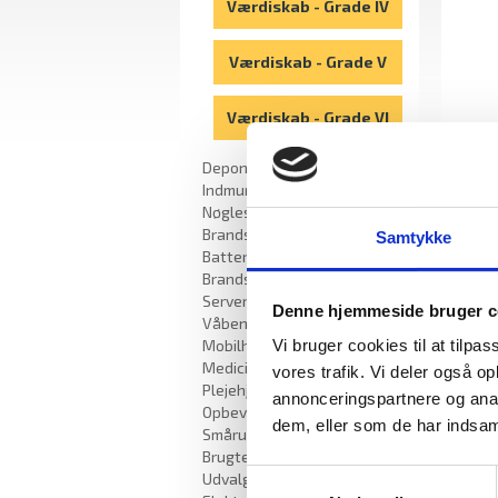
Værdiskab - Grade IV
Værdiskab - Grade V
Værdiskab - Grade VI
Deponeringsskabe/bokse
Pega
Indmuringsbokse/Gulvbokse
IV
Nøgleskabe / nøglebokse
Aflå
Den 
Brandskabe
Samtykke
LaGa
Batteriskabe
(mo
Brandsikre batteriskabe
Der 
Serverskabe
Denne hjemmeside bruger c
Våbenskabe
Mål:
Mobilhotel
Vi bruger cookies til at tilpas
Udv.
Medicinskabe til
vores trafik. Vi deler også 
mm.
Plejehjem/Bosteder
annonceringspartnere og anal
Indv
Opbevaringsskabe /
Vægt
dem, eller som de har indsaml
Smårumsskabe
Brugte skabe - Lagersalg
Forb
Samtykkevalg
Udvalgte varer
mate