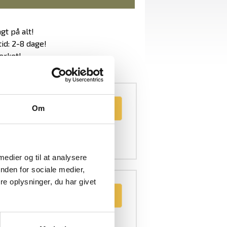
gt på alt!
id: 2-8 dage!
ærket!
DUKTER
ro 39E
Om
 medier og til at analysere
nden for sociale medier,
e oplysninger, du har givet
g &