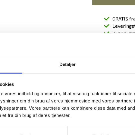
GRATIS fra
Leveringst
Vi er e-m
RELATEREDE PRO
sus 190 er godkendt i EN 1143-1 Grade
sning 2 stk. Højsikkerheds nøglelås, -
LaGard Combogard P
ene nøglelås kan erstattes med
Detaljer
rd Pro 39 E El-lås.
3.250,00
DKK
d merpris)
er låserigler i alle 4 sider af døren.
ookies
se vores indhold og annoncer, til at vise dig funktioner til sociale
 H: 965 B: 620 D: 550 mm. + dørgreb 76
oplysninger om din brug af vores hjemmeside med vores partnere i
ysepartnere. Vores partnere kan kombinere disse data med andr
. H: 885 B: 540 D: 397 mm.
Levering, Indsætnin
: 458 kg.
et fra din brug af deres tjenester.
Fastboltning
Ring for pris!
eredt for fastboltning i gulv -
rialer medfølger.