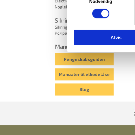
Elektroniske Nøgleskabe
Nødvendig
Farv
Nøglehåndtering
Lys
Der 
Sikring
Sikring af bærbar
Pc/Ipad/opladning
Afvis
Manualer
Pengeskabsguiden
Manualer til elkodelåse
Blog