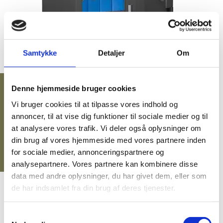
INDMURINGSBOKSE/GULVBOKSE
NØGLESKABE / NØGLEBOKSE
Samtykke
Detaljer
Om
BRANDSKABE
BATTERISKABE
Denne hjemmeside bruger cookies
BRANDSIKRE BATTERISKABE
23.900,00 DKK
eksl. moms
Vi bruger cookies til at tilpasse vores indhold og
(29.875,00 DKK
)
SERVERSKABE
inkl. moms
annoncer, til at vise dig funktioner til sociale medier og til
at analysere vores trafik. Vi deler også oplysninger om
VÅBENSKABE
din brug af vores hjemmeside med vores partnere inden
MOBILHOTEL
for sociale medier, annonceringspartnere og
analysepartnere. Vores partnere kan kombinere disse
MEDICINSKABE TIL PLEJEHJEM/BOSTEDER
data med andre oplysninger, du har givet dem, eller som
OPBEVARINGSSKABE / SMÅRUMSSKABE
de har indsamlet fra din brug af deres tjenester.
GRATIS fragt på alt!
BRUGTE SKABE - LAGERSALG
Leveringstid: 2-8 dage!
Samtykkevalg
Vi er e-mærket!
UDVALGTE VARER