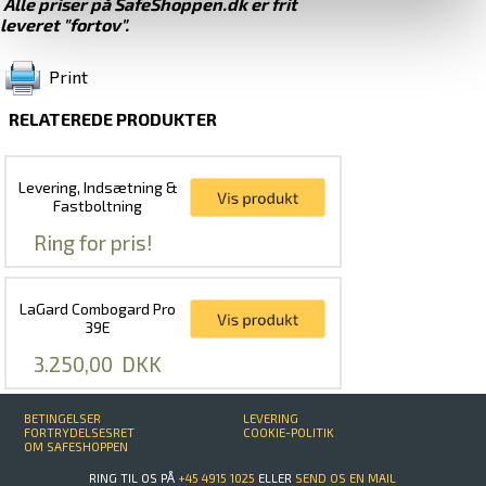
Alle priser på SafeShoppen.dk er frit
leveret "fortov".
Print
RELATEREDE PRODUKTER
Levering, Indsætning &
Fastboltning
Ring for pris!
LaGard Combogard Pro
39E
3.250,00
DKK
BETINGELSER
LEVERING
FORTRYDELSESRET
COOKIE-POLITIK
OM SAFESHOPPEN
RING TIL OS PÅ
+45 4915 1025
ELLER
SEND OS EN MAIL