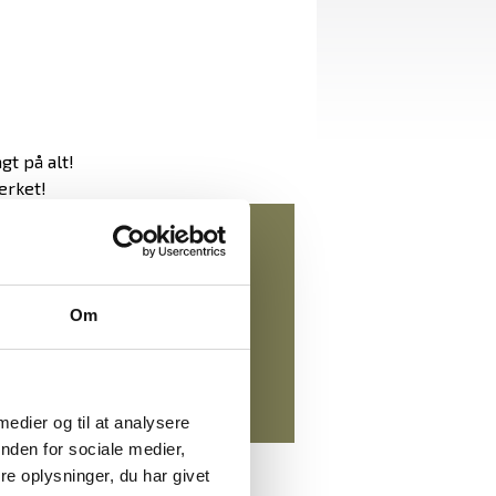
gt på alt!
ærket!
0,00 DKK
eksl. moms
00,00 DKK
)
inkl. moms
Om
 medier og til at analysere
nden for sociale medier,
e oplysninger, du har givet