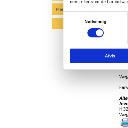
godk
dem, eller som de har indsaml
Manualer til elkodelåse
Dør
Samtykkevalg
Nødvendig
Aflå
Blog
Anta
Mål:
Udv.
Indv
Afvis
Døre
Vægt
Farv
Alle
leve
H:3
Væg