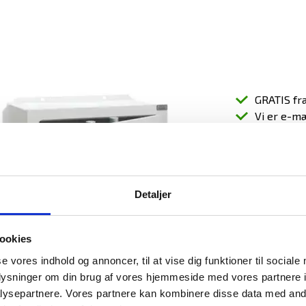
GRATIS fra
Vi er e-m
7.68
(9.6
Detaljer
ookies
se vores indhold og annoncer, til at vise dig funktioner til sociale
oplysninger om din brug af vores hjemmeside med vores partnere i
uringsboks af type Vesta 30L/E er
ysepartnere. Vores partnere kan kombinere disse data med andr