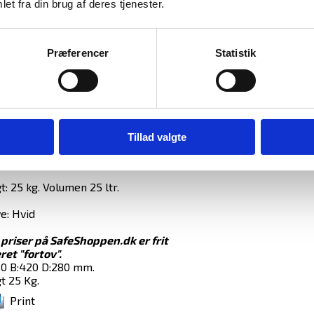
endt i S-2 EN 14450
et fra din brug af deres tjenester.
tykkelse 65 mm.
Præferencer
Statistik
sning: El-kodelås.
l hylder: 1
 H: 320 B: 420 D: 280 mm.
. H: 300 B: 400 D: 215 mm.
Tillad valgte
n har 4 stk. Ø25 låserigler.
: 25 kg. Volumen 25 ltr.
e: Hvid
 priser på SafeShoppen.dk er frit
ret "fortov".
20 B:420 D:280 mm.
t 25 Kg.
Print