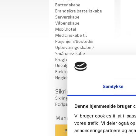
Batteriskabe
Brandsikre batteriskabe
Serverskabe
Våbenskabe
Mobilhotel
Medicinskabe til
Plejehjem/Bosteder
Opbevaringsskabe /
Smårumsskabe
Brugte skabe - Lagersalg
Udvalgte varer
Elektroniske Nøgleskabe
Nøglehåndtering
Samtykke
Sikring
Sikring af bærbar
Pc/Ipad/opladning
Denne hjemmeside bruger c
Vi bruger cookies til at tilpas
Manualer
vores trafik. Vi deler også 
Indm
annonceringspartnere og anal
Pengeskabsguiden