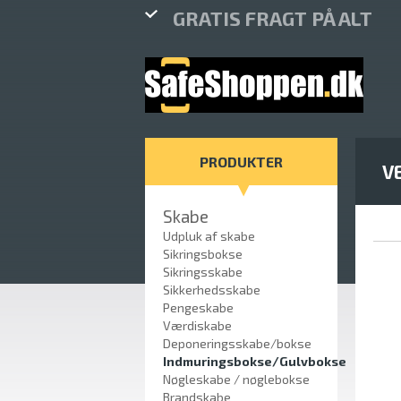
GRATIS FRAGT PÅ ALT
PRODUKTER
V
Skabe
Udpluk af skabe
Sikringsbokse
Sikringsskabe
Sikkerhedsskabe
Pengeskabe
Værdiskabe
Deponeringsskabe/bokse
Indmuringsbokse/Gulvbokse
Nøgleskabe / nøglebokse
Brandskabe