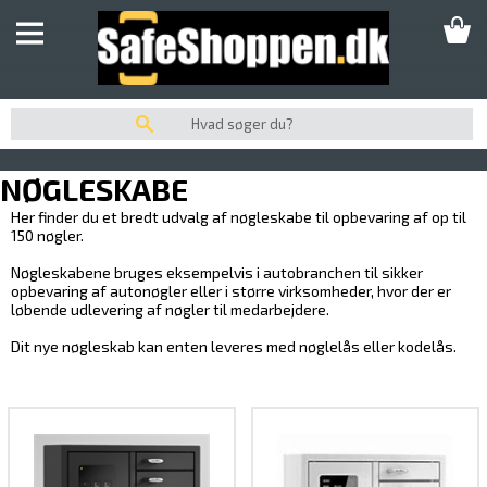
SKABE
UDPLUK AF SKABE
SIKRINGSBOKSE
SIKRINGSSKABE
NØGLESKABE
SIKKERHEDSSKABE
Her finder du et bredt udvalg af nøgleskabe til opbevaring af op til
150 nøgler.
PENGESKABE
Nøgleskabene bruges eksempelvis i autobranchen til sikker
VÆRDISKABE
opbevaring af autonøgler eller i større virksomheder, hvor der er
løbende udlevering af nøgler til medarbejdere.
DEPONERINGSSKABE/BOKSE
Dit nye nøgleskab kan enten leveres med nøglelås eller kodelås.
INDMURINGSBOKSE/GULVBOKSE
NØGLESKABE / NØGLEBOKSE
BRANDSKABE