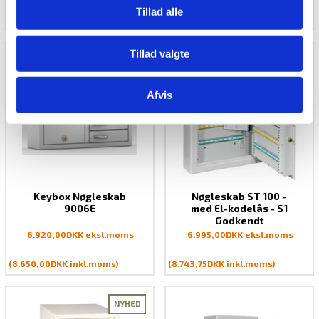
Tillad alle
BLOG
(3.562,50
DKK inkl.moms
)
(7.437,50
DKK inkl.moms
)
Tillad valgte
Afvis
Keybox Nøgleskab
Nøgleskab ST 100 -
9006E
med El-kodelås - S1
Godkendt
6.920,00
DKK eksl.moms
6.995,00
DKK eksl.moms
(8.650,00
DKK inkl.moms
)
(8.743,75
DKK inkl.moms
)