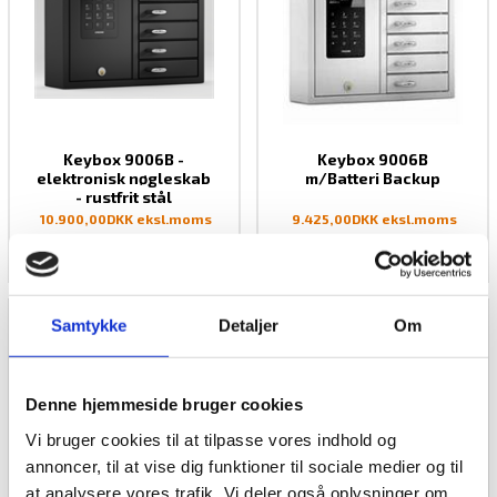
BATTERISKABE
BRANDSIKRE BATTERISKABE
SERVERSKABE
VÅBENSKABE
Keybox 9006B -
Keybox 9006B
MOBILHOTEL
elektronisk nøgleskab
m/Batteri Backup
- rustfrit stål
MEDICINSKABE TIL PLEJEHJEM/BOSTEDER
10.900,00
DKK eksl.moms
9.425,00
DKK eksl.moms
OPBEVARINGSSKABE / SMÅRUMSSKABE
(13.625,00
DKK inkl.moms
)
(11.781,25
DKK inkl.moms
)
BRUGTE SKABE - LAGERSALG
Samtykke
Detaljer
Om
UDVALGTE VARER
Pengeskabe uden
brandsikring
Denne hjemmeside bruger cookies
Pengeskabe med
Vi bruger cookies til at tilpasse vores indhold og
brandsikring
annoncer, til at vise dig funktioner til sociale medier og til
Deponeringsbokse /
at analysere vores trafik. Vi deler også oplysninger om